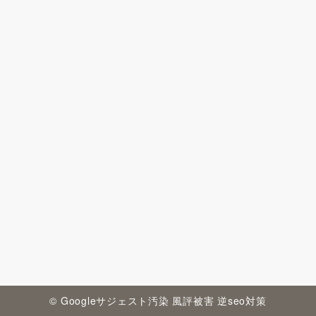
© Googleサジェスト汚染 風評被害 逆seo対策