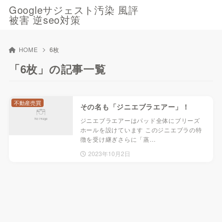
Googleサジェスト汚染 風評
被害 逆seo対策
HOME
6枚
「6枚」の記事一覧
不動産売買
その名も「ジニエブラエアー」！
ジニエブラエアーはパッド全体にブリーズ
ホールを設けています このジニエブラの特
徴を受け継ぎさらに「蒸…
2023年10月2日