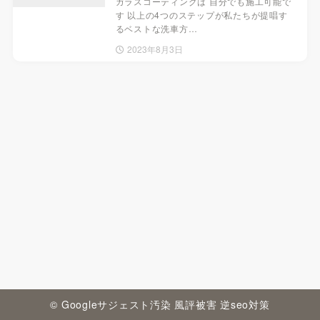
ガラスコーティングは 自分でも施工可能で
す 以上の4つのステップが私たちが提唱す
るベストな洗車方…
2023年8月3日
© Googleサジェスト汚染 風評被害 逆seo対策