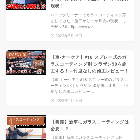
現状！
パーツクリーナーでガラスコーティング落
としてみた！施工から一か月後の現状！ シ
ラザン50 https://www.z…
2023年7月16日
逆SEO対策
【車-カーケア】#18 スプレー式のガ
ラスコーティング剤 シラザン50を施
工する！－忖度なしの施工レビュー！
【車-カーケア】#18 スプレー式のガラスコ
ーティング剤 シラザン50を施工する！－忖
度なしの施工レビュー…
2023年7月16日
ガラスコーティング
【暴露】新車にガラスコーティングは
口コミ
必要！？
【暴露】新車にガラスコーティングは必