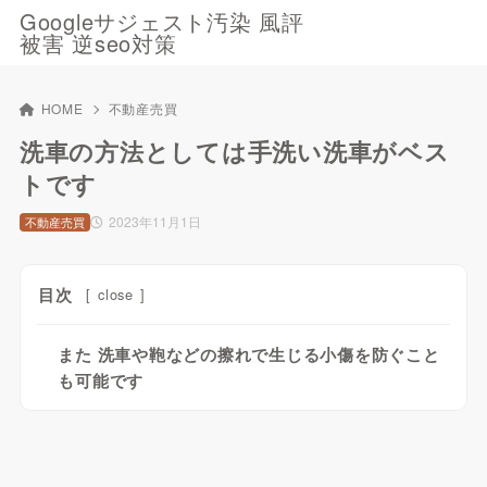
Googleサジェスト汚染 風評
被害 逆seo対策
HOME
不動産売買
洗車の方法としては手洗い洗車がベス
トです
2023年11月1日
不動産売買
目次
[
close
]
また 洗車や鞄などの擦れで生じる小傷を防ぐこと
も可能です