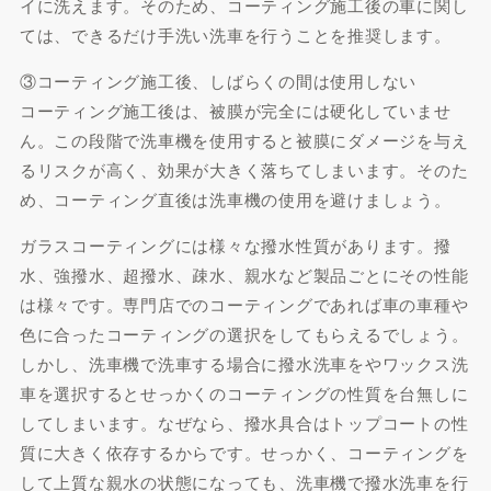
イに洗えます。そのため、コーティング施工後の車に関し
ては、できるだけ手洗い洗車を行うことを推奨します。
③コーティング施工後、しばらくの間は使用しない
コーティング施工後は、被膜が完全には硬化していませ
ん。この段階で洗車機を使用すると被膜にダメージを与え
るリスクが高く、効果が大きく落ちてしまいます。そのた
め、コーティング直後は洗車機の使用を避けましょう。
ガラスコーティングには様々な撥水性質があります。撥
水、強撥水、超撥水、疎水、親水など製品ごとにその性能
は様々です。専門店でのコーティングであれば車の車種や
色に合ったコーティングの選択をしてもらえるでしょう。
しかし、洗車機で洗車する場合に撥水洗車をやワックス洗
車を選択するとせっかくのコーティングの性質を台無しに
してしまいます。なぜなら、撥水具合はトップコートの性
質に大きく依存するからです。せっかく、コーティングを
して上質な親水の状態になっても、洗車機で撥水洗車を行