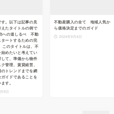
です。以下は記事の見
不動産購入の全て 地域人気か
考えたタイトルの例で
ら価格決定までのガイド
功への道しるべ 不動
2024年9月4日
スタートするための完
」 このタイトルは、不
を始めたいと考えてい
対して、準備から物件
スク管理、賃貸経営、
場のトレンドまでを網
全ガイドであることを
います。
9月9日