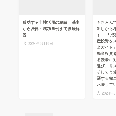
成功する土地活用の秘訣 基本
もちろん
から法律・成功事例まで徹底解
出しから
説
す 「成
産投資を
2024年9月19日
全ガイド
動産投資
る読者に
選び、リ
そして市
羅する完
示唆して
2024年