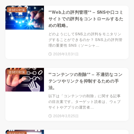
逆SEO対策
**Web上の評判管理** – SNSや口コミ
サイトでの評判をコントロールするた
めの戦略。
どのようにしてSNS上の評判をモニタリン
グすることができるのか？ SNS上の評判管
理の重要性 SNS（ソーシャ…
2026年3月31日
逆SEO対策
**コンテンツの削除** – 不適切なコン
テンツやリンクを抑制するための手
法。
以下は「コンテンツの削除」に関する記事
の目次案です。ターゲット読者は、ウェブ
サイトやアプリの運営者…
2026年3月25日
逆SEO対策