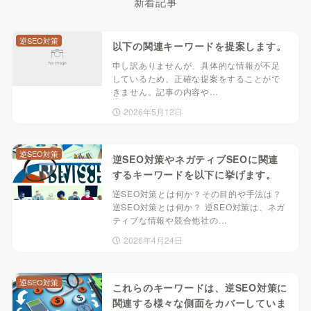
新着記事
逆SEO対策
以下の関連キーワードを提案します。
申し訳ありませんが、具体的な情報が不足
しているため、正確な提案をすることがで
きません。記事の内容や…
2026年5月12日
逆SEO対策
逆SEO対策やネガティブSEOに関連
するキーワードを以下に挙げます。
逆SEO対策とは何か？その目的や手法は？
逆SEO対策とは何か？ 逆SEO対策は、ネガ
ティブな情報や競合他社の…
2026年4月24日
逆SEO対策
これらのキーワードは、逆SEO対策に
関連する様々な側面をカバーしていま