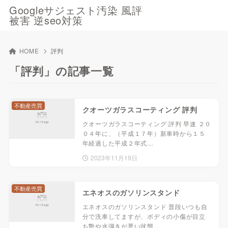
Googleサジェスト汚染 風評
被害 逆seo対策
HOME
評判
「評判」の記事一覧
不動産売買
クオーツガラスコーティング 評判
クオーツガラスコーティング 評判 早速 ２０
０４年に、（平成１７年）新車時から１５
年経過した平成２年式…
2023年11月19日
不動産売買
エネオスのガソリンスタンド
エネオスのガソリンスタンド 普段いつも自
分で洗車してますが、ボディの小傷が目立
ち艶や水弾きが悪い状態…