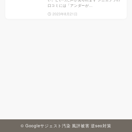
口コミには「アンダーが…
2023年8月21日
© Googleサジェスト汚染 風評被害 逆seo対策