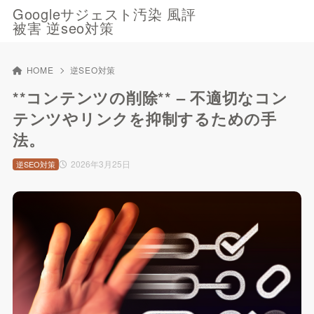
Googleサジェスト汚染 風評
被害 逆seo対策
HOME
逆SEO対策
**コンテンツの削除** – 不適切なコン
テンツやリンクを抑制するための手
法。
2026年3月25日
逆SEO対策