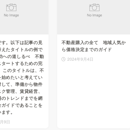
です。以下は記事の見
不動産購入の全て 地域人気か
考えたタイトルの例で
ら価格決定までのガイド
功への道しるべ 不動
2024年9月4日
スタートするための完
」 このタイトルは、不
を始めたいと考えてい
対して、準備から物件
スク管理、賃貸経営、
場のトレンドまでを網
全ガイドであることを
います。
9月9日