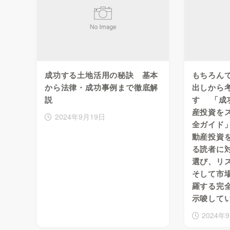
成功する土地活用の秘訣 基本
もちろん
から法律・成功事例まで徹底解
出しから
説
す 「成
産投資を
2024年9月19日
全ガイド
動産投資
る読者に
選び、リ
そして市
羅する完
示唆して
2024年