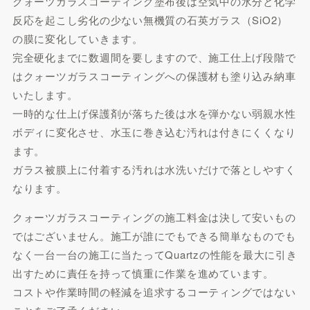
クォーツガラスコーティング塗布後は空気中の水分と化学
反応を起こし劣化の少ない無機質の石英ガラス（SiO2）
の膜に変化していきます。
完全硬化までに数週間を要しますので、施工仕上げ段階で
はクォーツガラスコーティングへの保護材も塗り込み納車
いたします。
一時的な仕上げ保護剤が落ちた後は水を弾かない弱親水性
ボディに変化させ、水玉に巻き込む汚れは付きにくくなり
ます。
ガラス被膜上に付着する汚れは水洗いだけで落としやすく
なります。
クォーツガラスコーティングの施工料金は決して安いもの
ではございません。施工が誰にでもできる簡単なものでも
なく一台一台の施工に当たってQuartzの性能を最大に引き
出すために責任を持って慎重に作業を進めています。
コストや作業時間の軽減を追求するコーティングではない