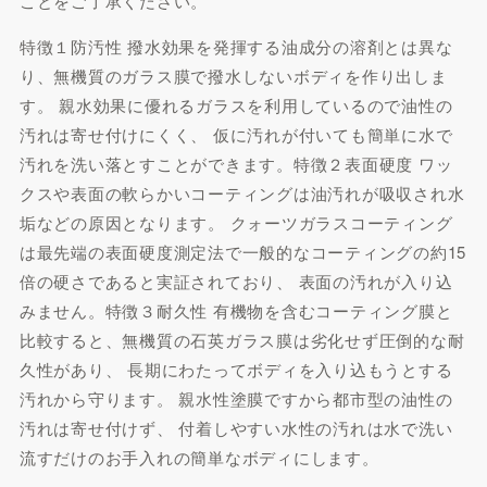
ことをご了承ください。
特徴１防汚性 撥水効果を発揮する油成分の溶剤とは異な
り、無機質のガラス膜で撥水しないボディを作り出しま
す。 親水効果に優れるガラスを利用しているので油性の
汚れは寄せ付けにくく、 仮に汚れが付いても簡単に水で
汚れを洗い落とすことができます。特徴２表面硬度 ワッ
クスや表面の軟らかいコーティングは油汚れが吸収され水
垢などの原因となります。 クォーツガラスコーティング
は最先端の表面硬度測定法で一般的なコーティングの約15
倍の硬さであると実証されており、 表面の汚れが入り込
みません。特徴３耐久性 有機物を含むコーティング膜と
比較すると、無機質の石英ガラス膜は劣化せず圧倒的な耐
久性があり、 長期にわたってボディを入り込もうとする
汚れから守ります。 親水性塗膜ですから都市型の油性の
汚れは寄せ付けず、 付着しやすい水性の汚れは水で洗い
流すだけのお手入れの簡単なボディにします。