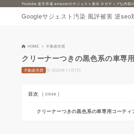
Youtube 楽天市場 amazonのサジェスト表示 ネガティブな
Googleサジェスト汚染 風評被害 逆seo
HOME
不動産売買
クリーナーつきの黒色系の車専
2023年11月7日
不動産売買
目次
[
close
]
クリーナーつきの黒色系の車専用コーティ