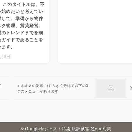
」 このタイトルは、不
を始めたいと考えてい
対して、準備から物件
スク管理、賃貸経営、
場のトレンドまでを網
全ガイドであることを
います。
9月9日
性
エネオスの洗車には 大きく分けて以下の3
つのメニューがあります
© Googleサジェスト汚染 風評被害 逆seo対策