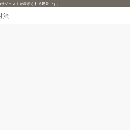
内容のサジェストが表示される現象です。
対策
！