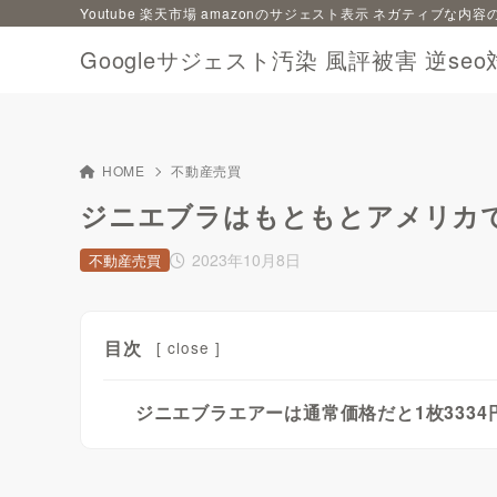
Youtube 楽天市場 amazonのサジェスト表示 ネガティブな
Googleサジェスト汚染 風評被害 逆seo
HOME
不動産売買
ジニエブラはもともとアメリカ
2023年10月8日
不動産売買
目次
[
close
]
ジニエブラエアーは通常価格だと1枚3334