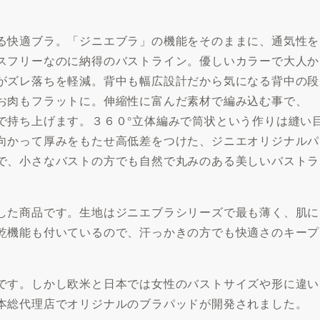
る快適ブラ。「ジニエブラ」の機能をそのままに、通気性を
スフリーなのに納得のバストライン。優しいカラーで大人か
がズレ落ちを軽減。背中も幅広設計だから気になる背中の段
お肉もフラットに。伸縮性に富んだ素材で編み込む事で、
で持ち上げます。３６０°立体編みで筒状という作りは縫い
向かって厚みをもたせ高低差をつけた、ジニエオリジナルパ
で、小さなバストの方でも自然で丸みのある美しいバストラ
した商品です。生地はジニエブラシリーズで最も薄く、肌に
乾機能も付いているので、汗っかきの方でも快適さのキープ
です。しかし欧米と日本では女性のバストサイズや形に違い
本総代理店でオリジナルのブラパッドが開発されました。