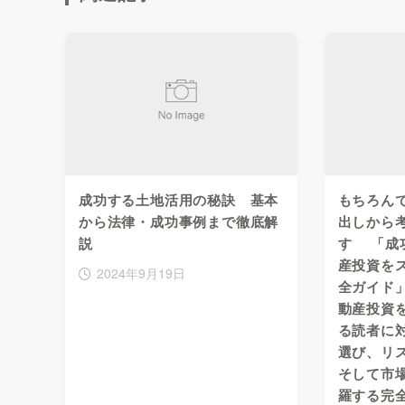
成功する土地活用の秘訣 基本
もちろん
から法律・成功事例まで徹底解
出しから
説
す 「成
産投資を
2024年9月19日
全ガイド
動産投資
る読者に
選び、リ
そして市
羅する完