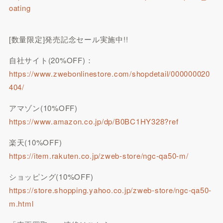
oating
[数量限定]発売記念セール実施中!!
自社サイト(20%OFF)：
https://www.zwebonlinestore.com/shopdetail/000000020
404/
アマゾン(10%OFF)
https://www.amazon.co.jp/dp/B0BC1HY328?ref
楽天(10%OFF)
https://item.rakuten.co.jp/zweb-store/ngc-qa50-m/
ショッピング(10%OFF)
https://store.shopping.yahoo.co.jp/zweb-store/ngc-qa50-
m.html