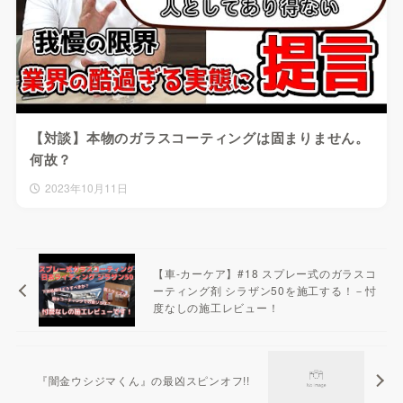
【対談】本物のガラスコーティングは固まりません。
何故？
2023年10月11日
【車-カーケア】#18 スプレー式のガラスコ
ーティング剤 シラザン50を施工する！－忖
度なしの施工レビュー！
『闇金ウシジマくん』の最凶スピンオフ!!