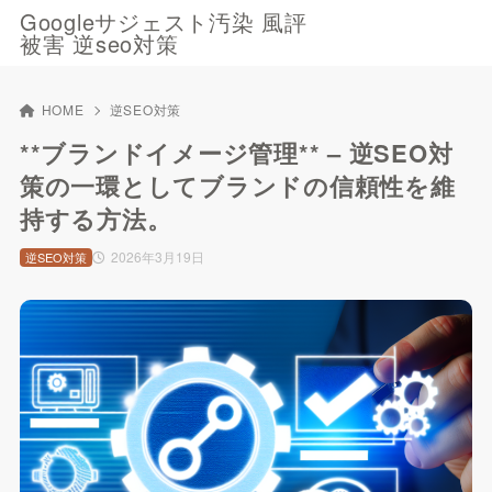
Googleサジェスト汚染 風評
被害 逆seo対策
HOME
逆SEO対策
**ブランドイメージ管理** – 逆SEO対
策の一環としてブランドの信頼性を維
持する方法。
2026年3月19日
逆SEO対策